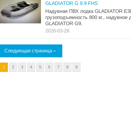
GLADIATOR G 9.9 FHS
Надувная ПВХ лодка GLADIATOR E38
грузоподъемность 800 кг., надувное
GLADIATOR G9.
2026-03-28
Следующая страница
1
2
3
4
5
6
7
8
9