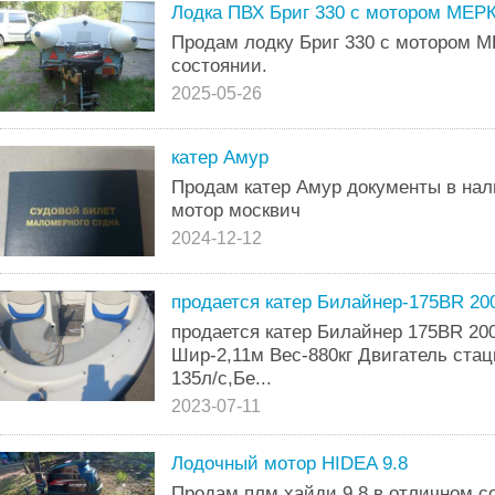
Лодка ПВХ Бриг 330 с мотором МЕ
Продам лодку Бриг 330 с мотором 
состоянии.
2025-05-26
катер Амур
Продам катер Амур документы в нал
мотор москвич
2024-12-12
продается катер Билайнер-175BR 20
продается катер Билайнер 175BR 200
Шир-2,11м Вес-880кг Двигатель стац
135л/с,Бе...
2023-07-11
Лодочный мотор HIDEA 9.8
Продам плм хайди 9.8 в отличном с