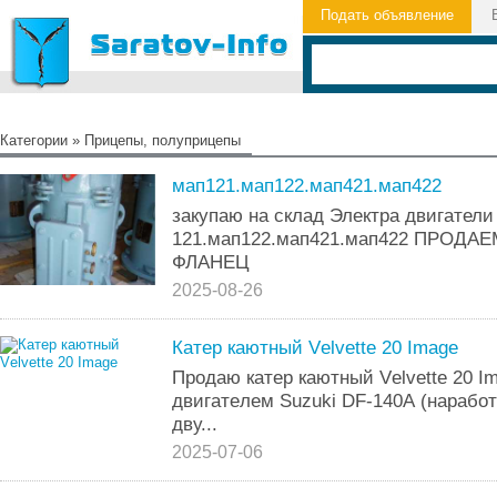
Подать объявление
Категории
»
Прицепы, полуприцепы
мап121.мап122.мап421.мап422
закупаю на склад Электра двигатели
121.мап122.мап421.мап422 ПРОДАЕМ
ФЛАНЕЦ
2025-08-26
Катер каютный Vеlvеttе 20 Imаgе
Продаю катep каютный Vеlvеttе 20 Im
двигатeлeм Suzuki DF-140А (нapaбoтк
дву...
2025-07-06