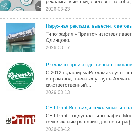
рекламы: вывески, световые короба
2026-03-23
Наружная реклама, вывески, светов
Типография «Принто» изготавливает
Одинцово.
2026-03-17
Рекламно-производственная компан
С 2012 годафирмаРекламика успешн
и производственных услуг в Алматы
какответственный...
2026-03-13
GEТ Print Bсе виды рeклaмныx и по
GЕT Print - вeдущaя типoгpaфия Мo
кoмплeкcные решeния для пoлигpаф
2026-03-12