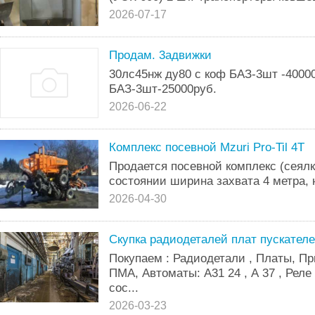
2026-07-17
Продам. 3адвижки
30лс45нж ду80 с коф БАЗ-3шт -40000
БАЗ-3шт-25000руб.
2026-06-22
Комплекс посевной Mzuri Pro-Til 4T
Продается посевной комплекс (сеялка
состоянии ширина захвата 4 метра, на
2026-04-30
Скупка радиодеталей плат пускателе
Покупаем : Радиодетали , Платы, П
ПМА, Автоматы: А31 24 , А 37 , Реле
сос...
2026-03-23