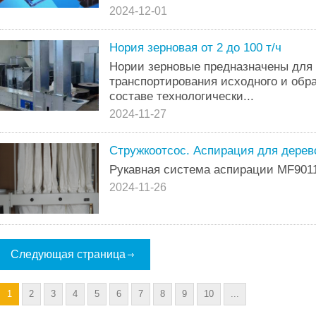
2024-12-01
Нория зерновая от 2 до 100 т/ч
Нории зерновые предназначены для 
транспортирования исходного и обр
составе технологически...
2024-11-27
Стружкоотсос. Аспирация для дерево
Рукавная система аспирации MF9011
2024-11-26
Следующая страница
1
2
3
4
5
6
7
8
9
10
...