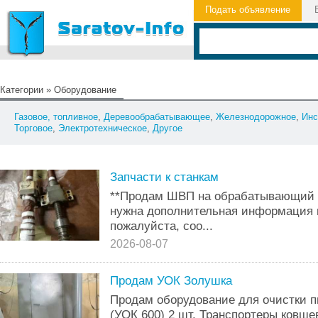
Подать объявление
Категории
»
Оборудование
Газовое, топливное
,
Деревообрабатывающее
,
Железнодорожное
,
Инс
Торговое
,
Электротехническое
,
Другое
Запчасти к станкам
**Продам ШВП на обрабатывающий 
нужна дополнительная информация 
пожалуйста, соо...
2026-08-07
Продам УОК Золушка
Продам оборудование для очистки 
(УОК 600) 2 шт. Транспортеры ковшев