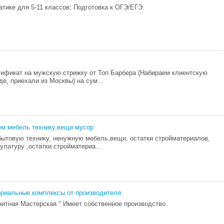
атике для 5-11 классов; Подготовка к ОГЭ/ЕГЭ.
ификат на мужскую стрижку от Топ Барбера (Набираем клиентскую
де, приехали из Москвы) на сум...
м мебель технику,вещи мусор
ытовую технику, ненужную мебель,вещи, остатки стройматериалов,
улатуру ,остатки стройматериа...
риальные комплексы от производителя
нитная Мастерская." Имеет собственное производство.