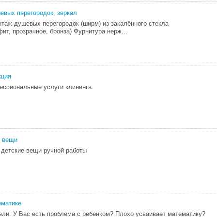
евых перегородок, зеркал
нтаж душевых перегородок (ширм) из закалённого стекла
ит, прозрачное, бронза) Фурнитура нерж...
кция
ссиональные услуги клининга.
е вещи
детские вещи ручной работы
ематике
ли. У Вас есть проблема с ребенком? Плохо усваивает математику?