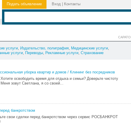
Подать объявление
Вход
|
Контакты
САРАТО
ие услуги
,
Издательство, полиграфия
,
Медицинские услуги
,
анные услуги
,
Переводы
,
Рекламные услуги
,
Страхование
ссиональная уборка квартир и домов / Клининг без посредников
:Хотите освободить время для отдыха и семьи? Доверьте чистоту
Меня зовут Светлана, я со своей...
перед банкротством
рьте свои сделки перед банкротством через сервис РОСБАНКРОТ
т