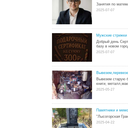
Занятия по матем
2025-07-07
Мужские стрижки
Добрый день Серт
базу в новом горо
2025-07-07
Вывезем,перевезе
Вывезем старую б
книги, металл,мак
2025-05-27
Памятники и мемо
"Лысогорская Гра
2025-04-22