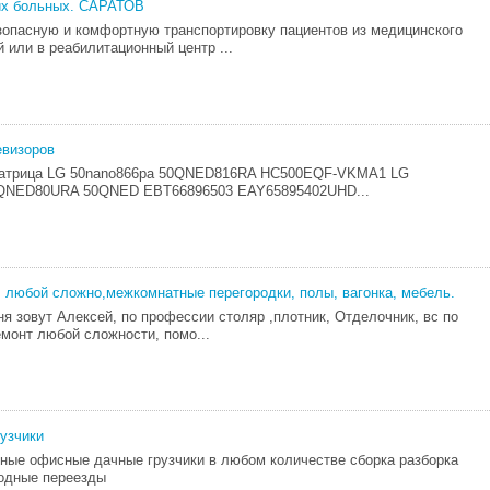
их больных. САРАТОВ
опасную и комфортную транспортировку пациентов из медицинского
 или в реабилитационный центр ...
евизоров
матрица LG 50nano866pa 50QNED816RA HC500EQF-VKMA1 LG
QNED80URA 50QNED EBT66896503 EAY65895402UHD...
, любой сложно,межкомнатные перегородки, полы, вагонка, мебель.
ня зовут Алексей, по профессии столяр ,плотник, Отделочник, вс по
емонт любой сложности, помо...
рузчики
ные офисные дачные грузчики в любом количестве сборка разборка
одные переезды