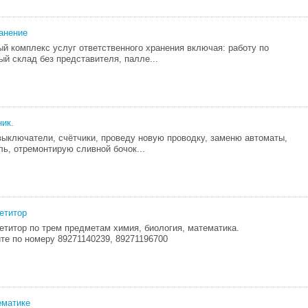
анение
й комплекс услуг ответственного хранения включая: работу по
ый склад без представителя, палле...
ник.
выключатели, счётчики, проведу новую проводку, заменю автоматы,
ь, отремонтирую сливной бочок...
етитор
етитор по трем предметам химия, биология, математика.
те по номеру 89271140239, 89271196700
ематике